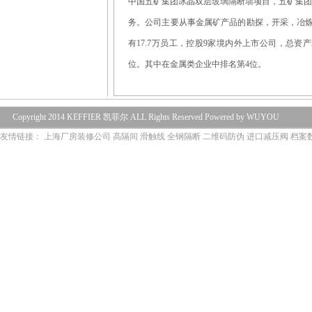
中国五矿集团冰晶双层
玻璃隔断墙
项目，五矿集团
务。公司主要从事金属矿产品的勘探，开采，冶炼
有17.7万员工，控股9家境内外上市公司，总资产24
位。其中在金属类企业中排名第4位。
Copyright 2014 KEFFIER 凯菲尔 ALL Rights Reserved Powered by WUYOU
友情链接：
上海厂房装修公司
高隔间
滑触线
全钢隔断
二维码防伪
进口减压阀
档案